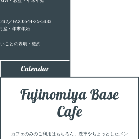
休日：GW・お盆・年末年始
2／FAX:0544-25-5333
・お盆・年末年始
ないことの表明・確約
Calendar
Fujinomiya Base
Cafe
カフェのみのご利用はもちろん、洗車やちょっとしたメン