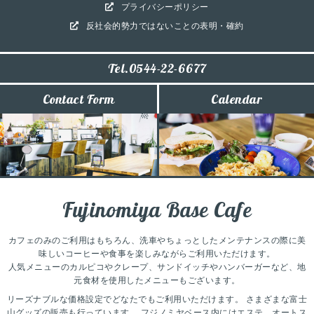
プライバシーポリシー
反社会的勢力ではないことの表明・確約
Tel.0544-22-6677
Contact Form
Calendar
Fujinomiya Base Cafe
カフェのみのご利用はもちろん、洗車やちょっとしたメンテナンスの際に美
味しいコーヒーや食事を楽しみながらご利用いただけます。
人気メニューのカルピコやクレープ、サンドイッチやハンバーガーなど、地
元食材を使用したメニューもございます。
リーズナブルな価格設定でどなたでもご利用いただけます。
さまざまな富士
山グッズの販売も行っています。
フジノミヤベース内にはエステ、オートス