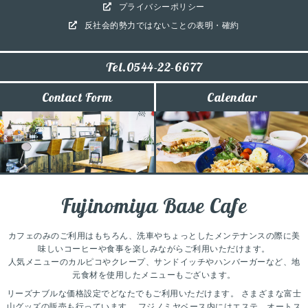
プライバシーポリシー
反社会的勢力ではないことの表明・確約
Tel.0544-22-6677
Contact Form
Calendar
Fujinomiya Base Cafe
カフェのみのご利用はもちろん、洗車やちょっとしたメンテナンスの際に美
味しいコーヒーや食事を楽しみながらご利用いただけます。
人気メニューのカルピコやクレープ、サンドイッチやハンバーガーなど、地
元食材を使用したメニューもございます。
リーズナブルな価格設定でどなたでもご利用いただけます。
さまざまな富士
山グッズの販売も行っています。
フジノミヤベース内にはエステ、オートス