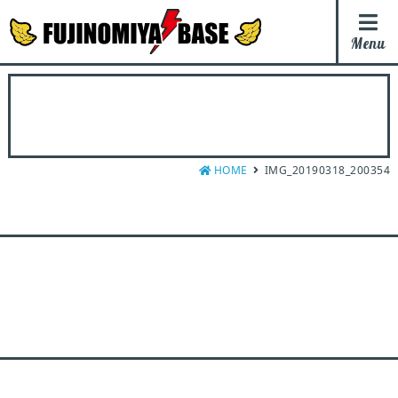
Menu
HOME
IMG_20190318_200354